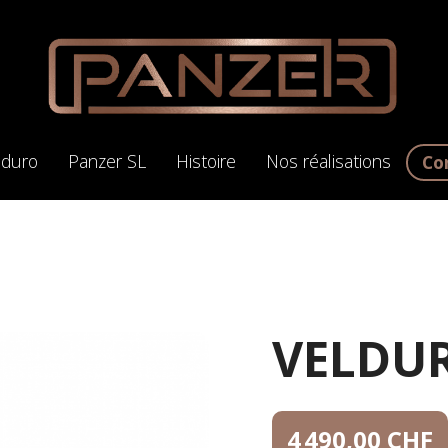
lduro
Panzer SL
Histoire
Nos réalisations
Co
VELDU
4 490,00 CHF