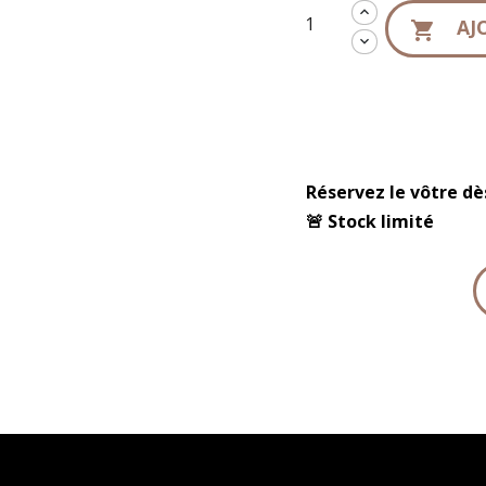
AJ

Réservez le vôtre d
🚨 Stock limité