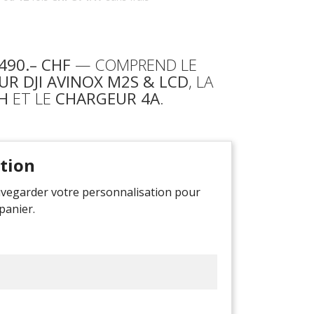
’490.– CHF
— COMPREND LE
R DJI AVINOX M2S & LCD
, LA
H
ET LE
CHARGEUR 4A
.
tion
uvegarder votre personnalisation pour
panier.