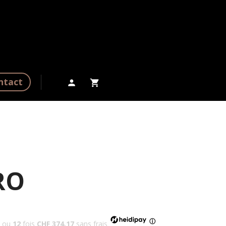
ntact
RO
ⓘ
ou
12
fois
CHF 374.17
sans frais